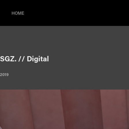
HOME
SGZ. // Digital
2019